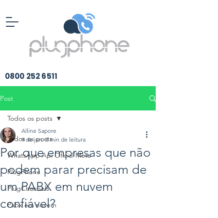
​0800
252 6511
Post
Todos os posts
Alline Sapore
Todos os posts
9 de jun.
3 min de leitura
Por que empresas que não
WhatsApp Api Oficial Meta
podem parar precisam de
PlugPhone
um PABX em nuvem
PlugChannels
confiável?
Pabx em nuvem