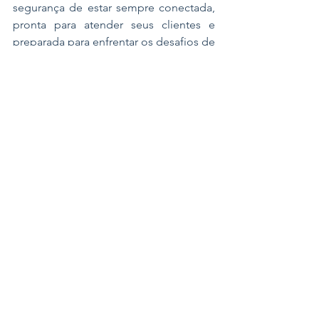
segurança de estar sempre conectada, 
pronta para atender seus clientes e 
preparada para enfrentar os desafios de 
um mercado cada vez mais dinâmico.
Fale com nosso time pelo nosso 
número fixo ou WhatsApp 0800 252 
6511 ou se preferir envie um e-mail para 
contato@plugphone.cloud
 e solicite 
uma apresentação ou demonstração 
gratuita da nossa solução.
PlugPhone
Telefonia em nuvem
PABX em nuvem
Por que empresas que não podem parar precisam de um PABX em nuvem confiável?
Telefonia corporativa
Sistema de telefonia empresarial
PABX virtual
Central telefônica em nuvem
Comunicação empresarial
Telefonia VoIP